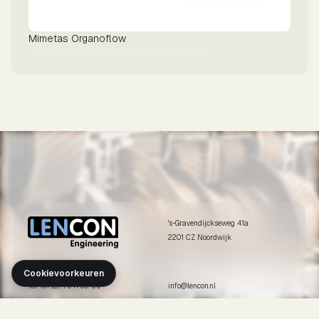
Mimetas Organoflow
Complete ontzorging van productontwikkeling
's-Gravendijckseweg 41a
2201 CZ Noordwijk
Cookievoorkeuren
Tel. +31 (0)71 341 65 55
info@lencon.nl
ONZE DIENSTEN