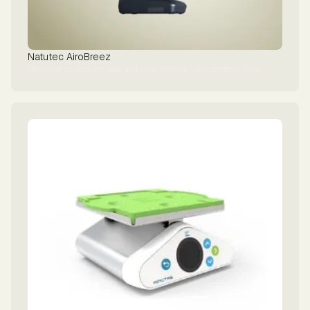
Natutec AiroBreez
Revolutie op microschaal: Miljarden beestjes, één perfecte flow.