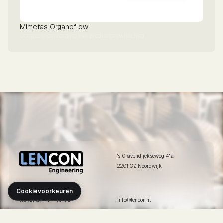
Mimetas Organoflow
Complete ontzorging van productontwikkeling
's-Gravendijckseweg 41a
2201 CZ Noordwijk
Cookievoorkeuren
Tel. +31 (0)71 341 65 55
info@lencon.nl
ONZE DIENSTEN