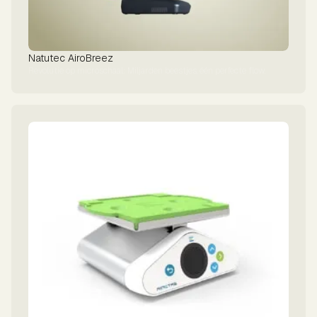
Natutec AiroBreez
Revolutie op microschaal: Miljarden beestjes, één perfecte flow.