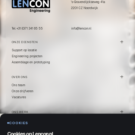
's-Gravendijckseweg 41a
2201 CZ Noordwijk
Tel. +31 (0)71 341 65 55
info@lencon.nl
ONZE DIENSTEN
Support op locatie
Engineering projecten
Assemblage en prototyping
OVER ONS
Ons team
Onze drijfveren
Vacatures
ONS WERK
Cases
COOKIES
Sectoren
Blogs en downloads
Cookies op Lencon.nl