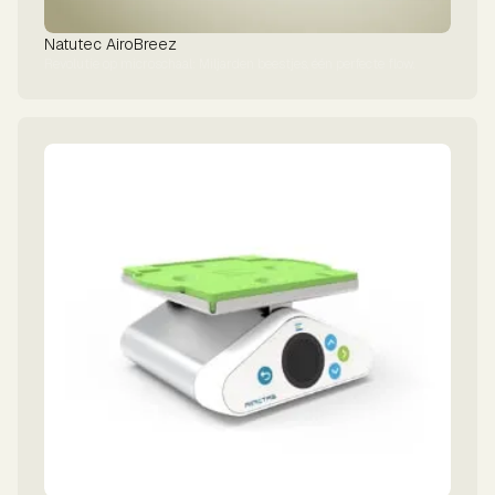
Natutec AiroBreez
Revolutie op microschaal: Miljarden beestjes, één perfecte flow.