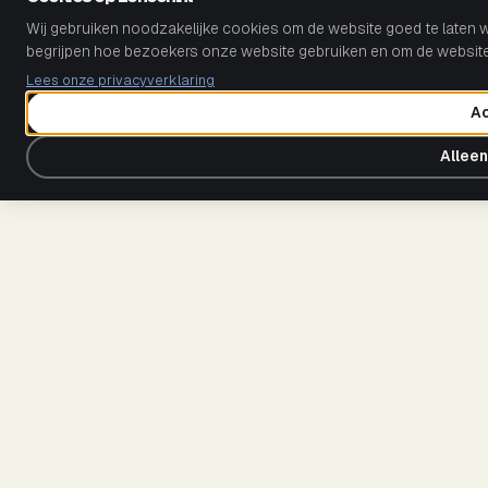
Wij gebruiken noodzakelijke cookies om de website goed te laten
ONZE KENNIS
begrijpen hoe bezoekers onze website gebruiken en om de website
Onze kennis
Lees onze privacyverklaring
Ac
Algemene voorwaarden
·
Privacybeleid
·
Beleidsverklaring
Alleen