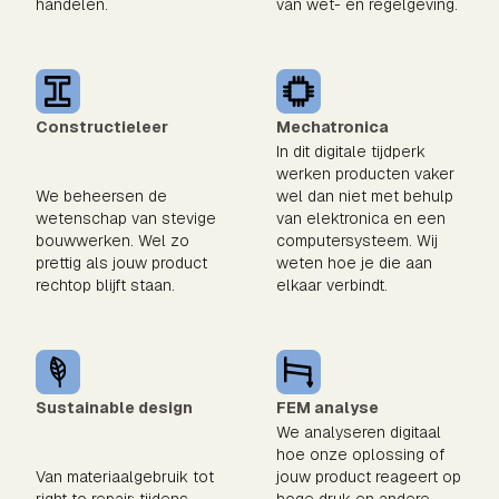
handelen.
van wet- en regelgeving.
Constructieleer
Mechatronica
In dit digitale tijdperk
werken producten vaker
We beheersen de
wel dan niet met behulp
wetenschap van stevige
van elektronica en een
bouwwerken. Wel zo
computersysteem. Wij
prettig als jouw product
weten hoe je die aan
rechtop blijft staan.
elkaar verbindt.
Sustainable design
FEM analyse
We analyseren digitaal
hoe onze oplossing of
Van materiaalgebruik tot
jouw product reageert op
right to repair: tijdens
hoge druk en andere