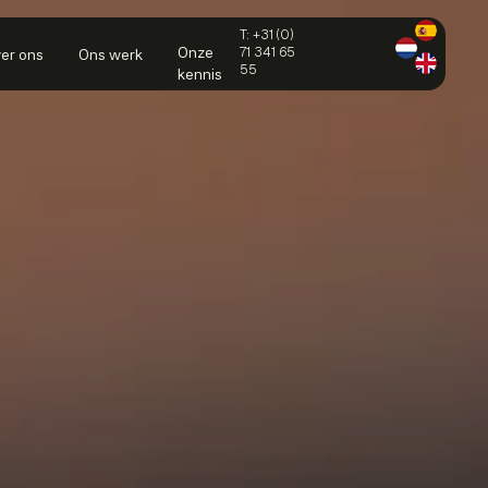
T: +31 (0)
Contact
Onze
71 341 65
er ons
Ons werk
55
kennis