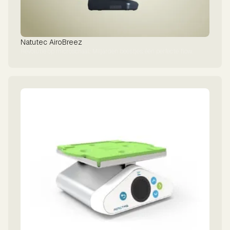
Natutec AiroBreez
Revolutie op microschaal: Miljarden beestjes, één perfecte flow.