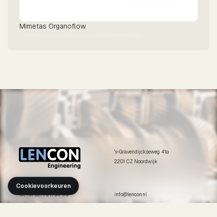
Mimetas Organoflow
Complete ontzorging van productontwikkeling
's-Gravendijckseweg 41a
2201 CZ Noordwijk
Cookievoorkeuren
Tel. +31 (0)71 341 65 55
info@lencon.nl
ONZE DIENSTEN