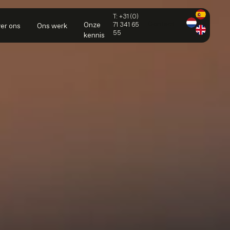
T: +31 (0)
Contact
Onze
71 341 65
er ons
Ons werk
55
kennis